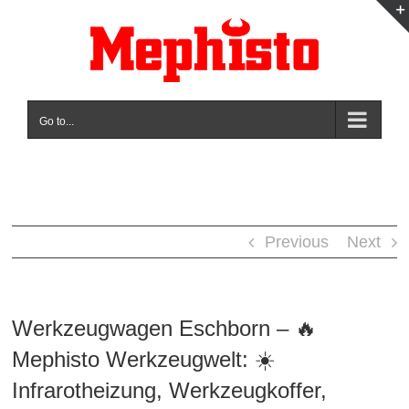
Skip
to
content
Go to...
Previous
Next
Werkzeugwagen Eschborn – 🔥
Mephisto Werkzeugwelt: ☀️
Infrarotheizung, Werkzeugkoffer,