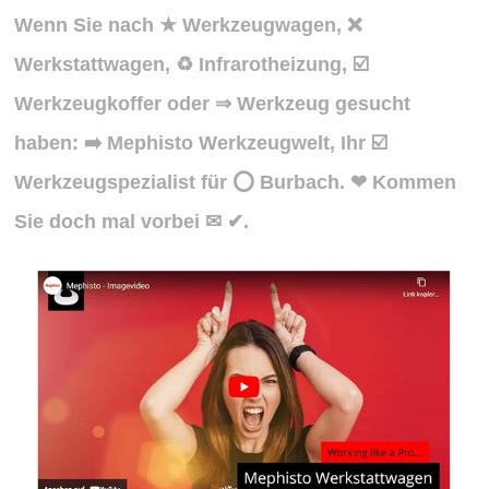
Wenn Sie nach ★ Werkzeugwagen, ❌
Werkstattwagen, ♻ Infrarotheizung, ☑️
Werkzeugkoffer oder ⇒ Werkzeug gesucht
haben: ➡️ Mephisto Werkzeugwelt, Ihr ☑️
Werkzeugspezialist für ⭕ Burbach. ❤ Kommen
Sie doch mal vorbei ✉ ✔.