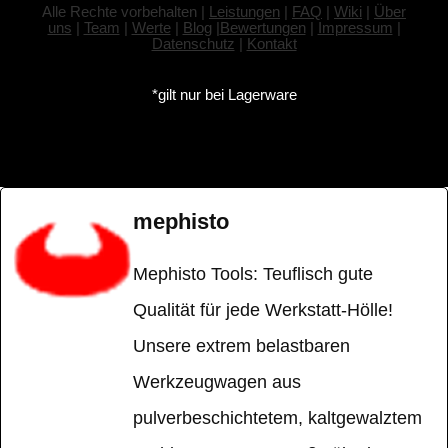
Alle Rechte vorbehalten |
Leistungen
|
FAQ
|
Wiki
|
Über
uns
|
Team
|
Werte
|
Blog
|
Bewertungen
|
Impressum
|
Datenschutz
|
Kontakt
*gilt nur bei Lagerware
mephisto
Mephisto Tools: Teuflisch gute
Qualität für jede Werkstatt-Hölle!
Unsere extrem belastbaren
Werkzeugwagen aus
pulverbeschichtetem, kaltgewalztem