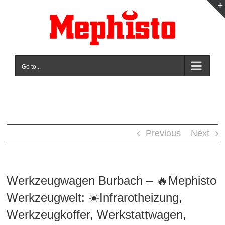
Skip
to
content
Go to...
Previous
Next
Werkzeugwagen Burbach – 🔥Mephisto
Werkzeugwelt: ☀️Infrarotheizung,
Werkzeugkoffer, Werkstattwagen,