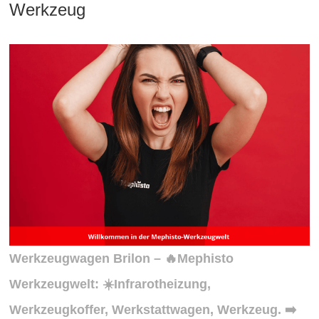
Werkzeug
Werkzeugwagen Brilon – 🔥Mephisto
Werkzeugwelt: ☀️Infrarotheizung,
Werkzeugkoffer, Werkstattwagen, Werkzeug. ➡️