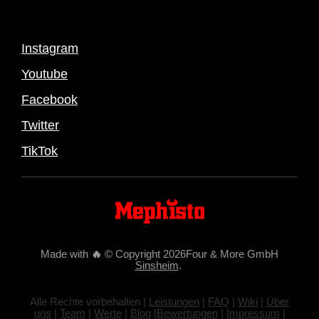
Instagram
Youtube
Facebook
Twitter
TikTok
Made with
🔥
© Copyright 2026Four & More GmbH
Sinsheim
.
Alle Rechte vorbehalten |
Leistungen
|
FAQ
|
Wiki
|
Über
uns
|
Team
|
Werte
|
Blog
|
Bewertungen
|
Impressum
|