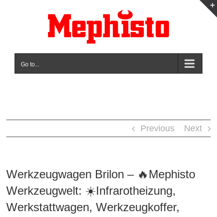
Skip
to
content
Go to...
Previous
Next
Werkzeugwagen Brilon – 🔥Mephisto
Werkzeugwelt: ☀️Infrarotheizung,
Werkstattwagen, Werkzeugkoffer,