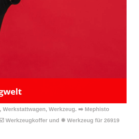
, Werkstattwagen, Werkzeug. ➡️ Mephisto
 ☑️ Werkzeugkoffer und ✹ Werkzeug für 26919