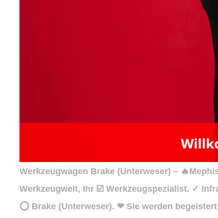
Werkzeugwagen Brake (Unterweser) – 🔥Mephist
Werkzeugwelt, Ihr ☑️ Werkzeugspezialist. ✓ In
⭕ Brake (Unterweser). ❤ Sie werden begeistert