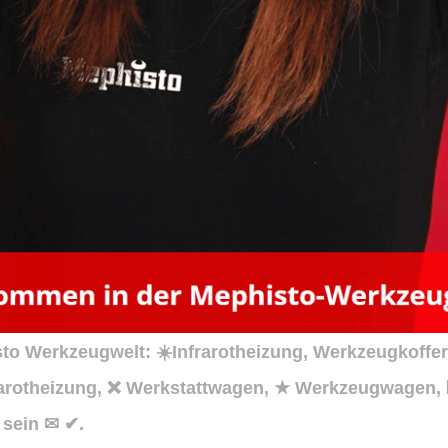
o Werkzeugwelt: ☀️Infrarotheizung, Werkzeugkoffer
frarotheizung, ❌ Werkstattwagen, ★ Werkzeugwagen,
 sein ✉ ✔.