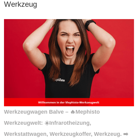
Werkzeug
Werkzeugwagen Balve – 🔥Mephisto
Werkzeugwelt: ☀️Infrarotheizung,
Werkstattwagen, Werkzeugkoffer, Werkzeug. ➡️