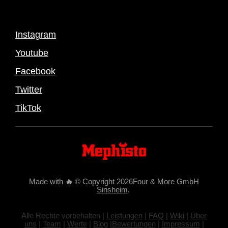
Instagram
Youtube
Facebook
Twitter
TikTok
Made with
🔥
© Copyright 2026Four & More GmbH
Sinsheim
.
Alle Rechte vorbehalten |
Leistungen
|
FAQ
|
Wiki
|
Über
uns
|
Team
|
Werte
|
Blog
|
Bewertungen
|
Impressum
|