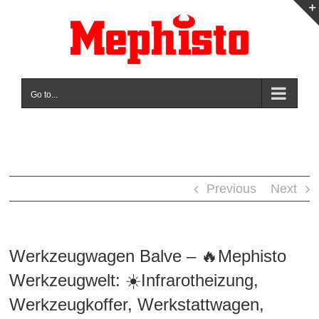
Skip
to
content
Go to...
Previous
Next
Werkzeugwagen Balve – 🔥Mephisto
Werkzeugwelt: ☀️Infrarotheizung,
Werkzeugkoffer, Werkstattwagen,