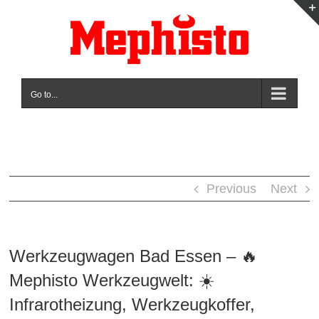
Skip
to
content
Go to...
Previous
Next
Werkzeugwagen Bad Essen – 🔥
Mephisto Werkzeugwelt: ☀️
Infrarotheizung, Werkzeugkoffer,