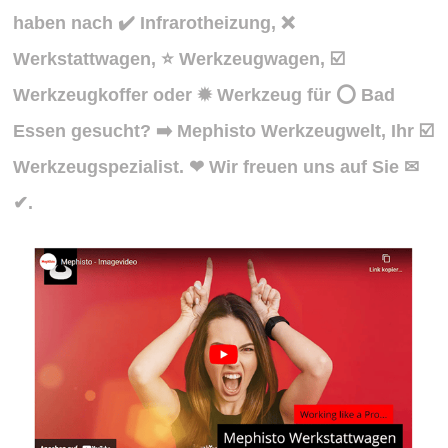
haben nach ✔️ Infrarotheizung, ❌
Werkstattwagen, ⭐ Werkzeugwagen, ☑️
Werkzeugkoffer oder ✹ Werkzeug für ⭕ Bad
Essen gesucht? ➡️ Mephisto Werkzeugwelt, Ihr ☑️
Werkzeugspezialist. ❤ Wir freuen uns auf Sie ✉
✔.