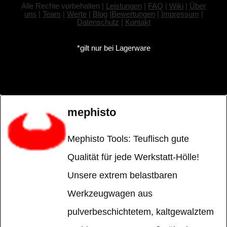
Alle Rechte vorbehalten |
Leistungen
|
FAQ
|
Wiki
|
Über
uns
|
Team
|
Werte
|
Blog
|
Bewertungen
|
Impressum
|
Datenschutz
|
Kontakt
*gilt nur bei Lagerware
mephisto
Mephisto Tools: Teuflisch gute
Qualität für jede Werkstatt-Hölle!
Unsere extrem belastbaren
Werkzeugwagen aus
pulverbeschichtetem, kaltgewalztem