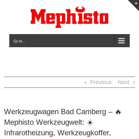
Skip
to
content
Go to...
Previous
Next
Werkzeugwagen Bad Camberg – 🔥
Mephisto Werkzeugwelt: ☀️
Infrarotheizung, Werkzeugkoffer,