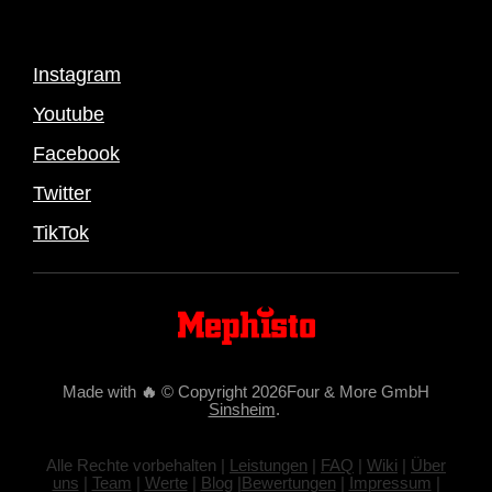
Instagram
Youtube
Facebook
Twitter
TikTok
Made with
🔥
© Copyright 2026Four & More GmbH
Sinsheim
.
Alle Rechte vorbehalten |
Leistungen
|
FAQ
|
Wiki
|
Über
uns
|
Team
|
Werte
|
Blog
|
Bewertungen
|
Impressum
|