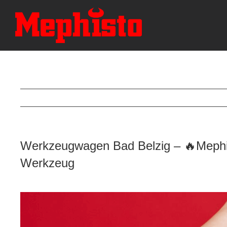
Skip
to
content
Werkzeugwagen Bad Belzig – 🔥Mephis
Werkzeug