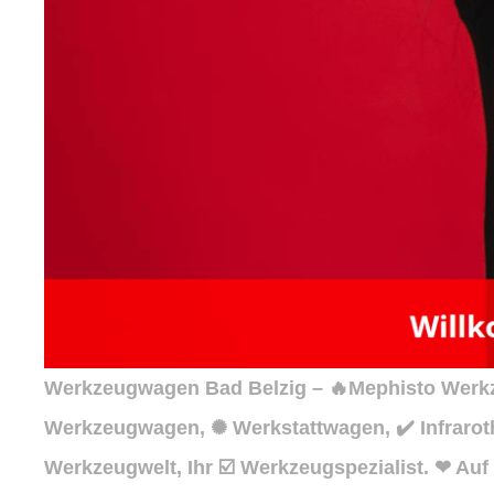
Werkzeugwagen Bad Belzig – 🔥Mephisto Werkze
Werkzeugwagen, ✺ Werkstattwagen, ✔️ Infrarot
Werkzeugwelt, Ihr ☑️ Werkzeugspezialist. ❤ Auf