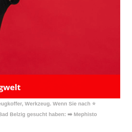
eugkoffer, Werkzeug. Wenn Sie nach ⭐
Bad Belzig gesucht haben: ➡️ Mephisto