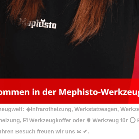
ugwelt: ☀️Infrarotheizung, Werkstattwagen, Werkz
heizung, ☑️ Werkzeugkoffer oder ✹ Werkzeug für ⭕ 
 Ihren Besuch freuen wir uns ✉ ✔.