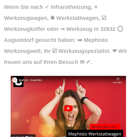
Wenn Sie nach ✓ Infrarotheizung, ⭐
Werkzeugwagen, ✺ Werkstattwagen, ☑️
Werkzeugkoffer oder ⇒ Werkzeug in 32832 ⭕
Augustdorf gesucht haben: ➡️ Mephisto
Werkzeugwelt, Ihr ☑️ Werkzeugspezialist. ❤ Wir
freuen uns auf Ihren Besuch ✉ ✔.