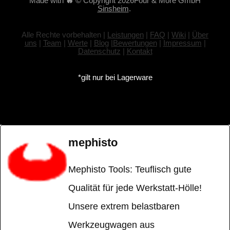
Made with
🔥
© Copyright 2026Four & More GmbH
Sinsheim
.
Alle Rechte vorbehalten |
Leistungen
|
FAQ
|
Wiki
|
Über
uns
|
Team
|
Werte
|
Blog
|
Bewertungen
|
Impressum
|
Datenschutz
|
Kontakt
*gilt nur bei Lagerware
mephisto
Mephisto Tools: Teuflisch gute
Qualität für jede Werkstatt-Hölle!
Unsere extrem belastbaren
Werkzeugwagen aus