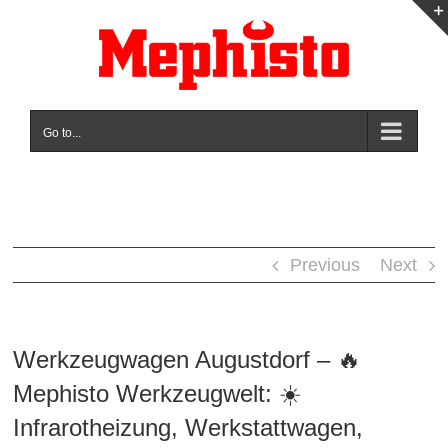
Skip
to
content
Go to...
Previous
Next
Werkzeugwagen Augustdorf – 🔥
Mephisto Werkzeugwelt: ☀️
Infrarotheizung, Werkstattwagen,