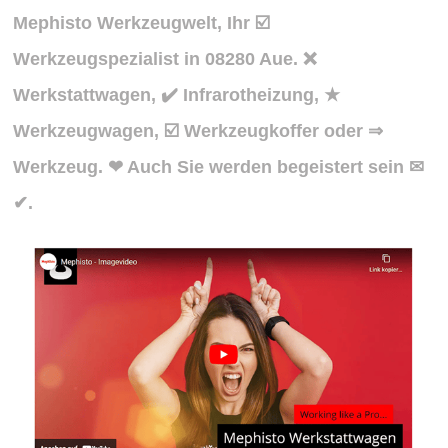
Mephisto Werkzeugwelt, Ihr ☑️
Werkzeugspezialist in 08280 Aue. ❌
Werkstattwagen, ✔️ Infrarotheizung, ★
Werkzeugwagen, ☑️ Werkzeugkoffer oder ⇒
Werkzeug. ❤ Auch Sie werden begeistert sein ✉
✔.