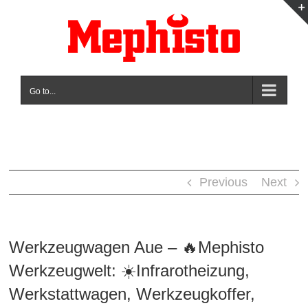
Skip
to
content
Go to...
Previous
Next
Werkzeugwagen Aue – 🔥Mephisto
Werkzeugwelt: ☀️Infrarotheizung,
Werkstattwagen, Werkzeugkoffer,