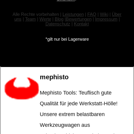
Alle Rechte vorbehalten |
Leistungen
|
FAQ
|
Wiki
|
Über
uns
|
Team
|
Werte
|
Blog
|
Bewertungen
|
Impressum
|
Datenschutz
|
Kontakt
*gilt nur bei Lagerware
mephisto
Mephisto Tools: Teuflisch gute
Qualität für jede Werkstatt-Hölle!
Unsere extrem belastbaren
Werkzeugwagen aus