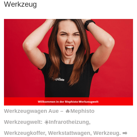
Werkzeug
Werkzeugwagen Aue – 🔥Mephisto
Werkzeugwelt: ☀️Infrarotheizung,
Werkzeugkoffer, Werkstattwagen, Werkzeug. ➡️